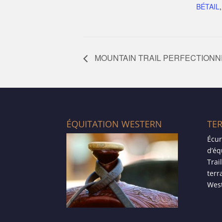
BÉTAIL
MOUNTAIN TRAIL PERFECTIONNEM
ÉQUITATION WESTERN
TE
Écur
d’éq
Trai
terr
West