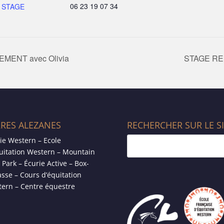
06 23 19 07 34
,
STAGE
ENT avec Olivia
STAGE REI
RRES ALEZANES
RECHERCHER SUR LE S
ie Western – Ecole
uitation Western – Mountain
l Park – Écurie Active – Box-
asse – Cours d’équitation
ern – Centre équestre