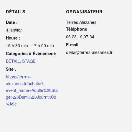
DÉTAILS
ORGANISATEUR
Date :
Terres Alezanes
Téléphone
4 janvier
06 23 19 07 34
Heure :
E-mail
15 h 30 min - 17 h 00 min
olivia@terres-alezanes.fr
Catégories d’Évènement:
BÉTAIL
,
STAGE
Site :
https://terres-
alezanes.fr/achats/?
event_name=Adulte%20Sta
ge%20Demi%20Journ%C3
%A9e