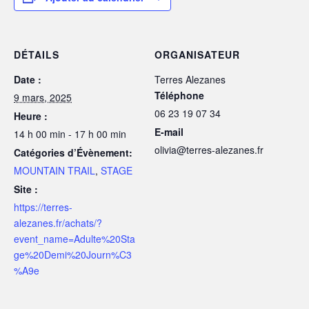
DÉTAILS
ORGANISATEUR
Date :
Terres Alezanes
Téléphone
9 mars, 2025
06 23 19 07 34
Heure :
E-mail
14 h 00 min - 17 h 00 min
olivia@terres-alezanes.fr
Catégories d’Évènement:
MOUNTAIN TRAIL
,
STAGE
Site :
https://terres-
alezanes.fr/achats/?
event_name=Adulte%20Sta
ge%20Demi%20Journ%C3
%A9e