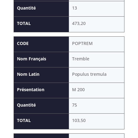
Quantité
13
TOTAL
473,20
CODE
POPTREM
Nom Français
Tremble
Nom Latin
Populus tremula
Présentation
M 200
Quantité
75
TOTAL
103,50