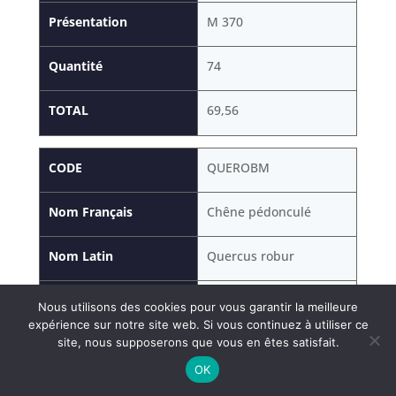
Présentation
M 370
Quantité
74
TOTAL
69,56
CODE
QUEROBM
Nom Français
Chêne pédonculé
Nom Latin
Quercus robur
Présentation
M 400
Nous utilisons des cookies pour vous garantir la meilleure
expérience sur notre site web. Si vous continuez à utiliser ce
site, nous supposerons que vous en êtes satisfait.
Quantité
75
OK
TOTAL
86,25