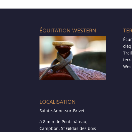
ÉQUITATION WESTERN
TE
Écur
d’éq
Trai
terr
West
LOCALISATION
Sainte-Anne-sur-Brivet
à 8 min de Pontchâteau,
Campbon, St Gildas des bois