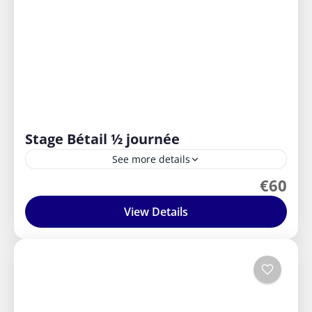
Stage Bétail ½ journée
See more details
€60
Retour aux sources de l’équitation western : le travail
du bétail. Ce stage vous permet de découvrir ou
View Details
d’approfondir les bases de l’approche du troupeau,...
Intermédiaire
1 Person