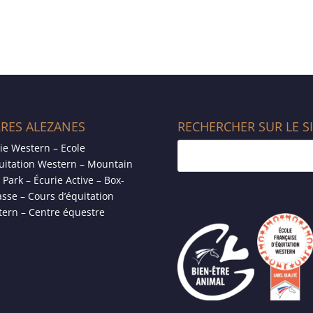
RRES ALEZANES
RECHERCHER SUR LE S
ie Western – Ecole
uitation Western – Mountain
l Park – Écurie Active – Box-
asse – Cours d’équitation
ern – Centre équestre