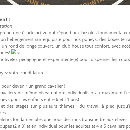
𝗲𝗻𝘁 !
𝘢𝘵𝘪𝘰𝘯
prend une écurie active qui répond aux besoins fondamentaux 
), un hébergement sur équipiste pour nos poneys, des boxes terr
 un rond de longe couvert, un club house tout confort, avec accè
onnés!
tivé(e), pédagogue et expérimenté(e) pour dispenser les cours 
oyez votre candidature !
 pour devenir un grand cavalier !
cavaliers de même niveau afin d’individualiser au maximum l’
oneys pour les enfants entre 6 et 11 ans)
 des stages sur plusieurs thèmes : du travail à pied jusqu’
des.
 valeurs fondamentales que nous désirons transmettre aux élèves.
roupes (2 à 3) et en individuel pour les adultes et 4 à 5 cavaliers 