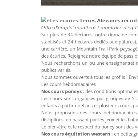
𝗟𝗲𝘀 𝗲𝗰𝘂𝗿𝗶𝗲𝘀 𝗧𝗲𝗿𝗿𝗲𝘀 𝗔𝗹𝗲𝘇𝗮𝗻𝗲𝘀 𝗿𝗲𝗰𝗿𝘂𝘁
𝘖𝘧𝘧𝘳𝘦 𝘥’𝘦𝘮𝘱𝘭𝘰𝘪 𝘮𝘰𝘯𝘪𝘵𝘦𝘶𝘳 / 𝘮𝘰𝘯𝘪𝘵𝘳𝘪𝘤𝘦 𝘥’𝘦𝘲𝘶𝘪
Sur plus de 34 hectares, notre domaine com
stabilisés et 24 hectares dédiés aux pâtures
une carrière, un
Mountain Trail Park paysagé,
des écuries. Rejoignez notre équipe de passi
Nous recherchons un ou une enseignant(e) mo
publics variés.
Nous sommes ouverts à tous les profils ! Env
Les cours hebdomadaires
Nos cours poneys
: des conditions optimales
Les cours sont organisés par groupes de 5 
enfants à partir de 3 ans et plusieurs cours p
Nous proposons des cours hebdomadaires et
disciplines, en passant par les jeux et les bala
Le bien-être et le respect du poney sont des
Nos cours équitation western
: en petits g