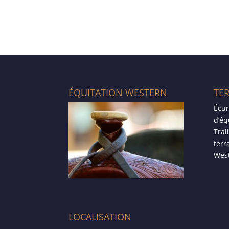
ÉQUITATION WESTERN
TE
Écur
d’éq
Trai
terr
West
LOCALISATION