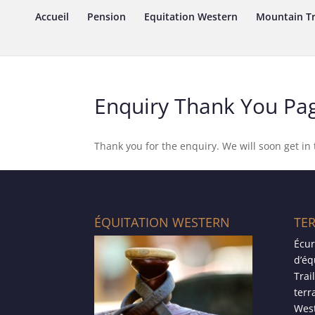
Accueil
Pension
Equitation Western
Mountain Tr
Enquiry Thank You Pa
Thank you for the enquiry. We will soon get in
ÉQUITATION WESTERN
TE
Écur
d’éq
Trai
terr
West