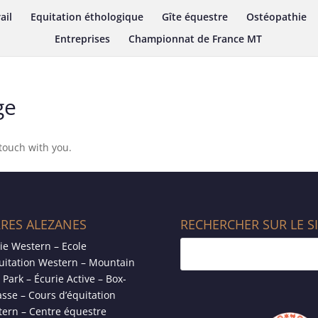
ail
Equitation éthologique
Gîte équestre
Ostéopathie
Entreprises
Championnat de France MT
ge
 touch with you.
RRES ALEZANES
RECHERCHER SUR LE S
ie Western – Ecole
uitation Western – Mountain
l Park – Écurie Active – Box-
asse – Cours d’équitation
ern – Centre équestre