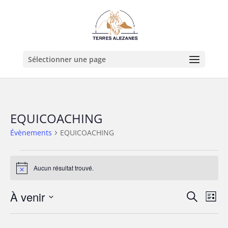
Sélectionner une page
EQUICOACHING
Évènements
EQUICOACHING
Évènements
Aucun résultat trouvé.
Notice
Recher
Nav
À venir
Recherche
Liste
de
et
Sélectionnez
vue
naviga
une