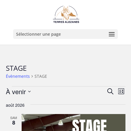
Sélectionner une page
STAGE
Évènements
STAGE
Évènements
Recher
Nav
À venir
Recherche
Liste
de
et
Sélectionnez
vue
naviga
août 2026
une
Év
de
date.
SAM
vues
8
Évène