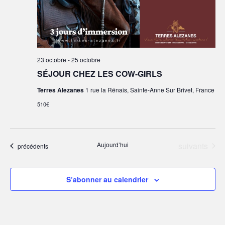
23 octobre
-
25 octobre
SÉJOUR CHEZ LES COW-GIRLS
Terres Alezanes
1 rue la Rénais, Sainte-Anne Sur Brivet, France
510€
Évènements
Aujourd’hui
suivants
Évènements
précédents
S’abonner au calendrier