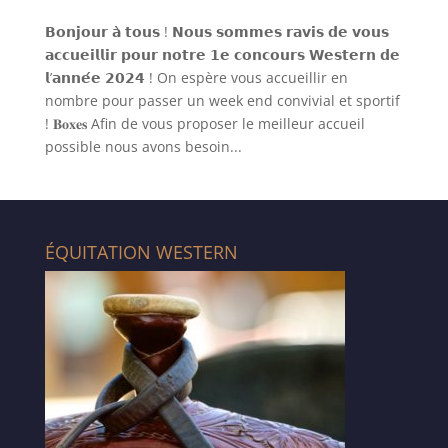
𝗕𝗼𝗻𝗷𝗼𝘂𝗿 𝗮̀ 𝘁𝗼𝘂𝘀 ! 𝗡𝗼𝘂𝘀 𝘀𝗼𝗺𝗺𝗲𝘀 𝗿𝗮𝘃𝗶𝘀 𝗱𝗲 𝘃𝗼𝘂𝘀
𝗮𝗰𝗰𝘂𝗲𝗶𝗹𝗹𝗶𝗿 𝗽𝗼𝘂𝗿 𝗻𝗼𝘁𝗿𝗲 𝟭𝗲 𝗰𝗼𝗻𝗰𝗼𝘂𝗿𝘀 𝗪𝗲𝘀𝘁𝗲𝗿𝗻 𝗱𝗲
𝗹’𝗮𝗻𝗻𝗲́𝗲 𝟮𝟬𝟮𝟰 ! On espère vous accueillir en
nombre pour passer un week end convivial et sportif
! 𝐁𝐨𝐱𝐞𝐬 Afin de vous proposer le meilleur accueil
possible nous avons besoin...
ÉQUITATION WESTERN