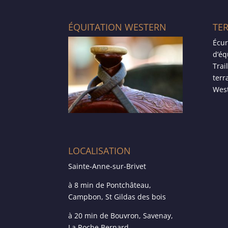
ÉQUITATION WESTERN
TE
Écur
d’éq
Trai
terr
West
LOCALISATION
Sainte-Anne-sur-Brivet
à 8 min de Pontchâteau,
Campbon, St Gildas des bois
à 20 min de Bouvron, Savenay,
La Roche Bernard