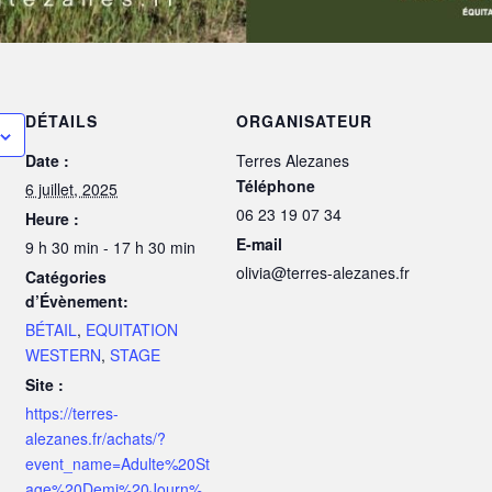
DÉTAILS
ORGANISATEUR
Date :
Terres Alezanes
Téléphone
6 juillet, 2025
06 23 19 07 34
Heure :
E-mail
9 h 30 min - 17 h 30 min
olivia@terres-alezanes.fr
Catégories
d’Évènement:
BÉTAIL
,
EQUITATION
WESTERN
,
STAGE
Site :
https://terres-
alezanes.fr/achats/?
event_name=Adulte%20St
age%20Demi%20Journ%