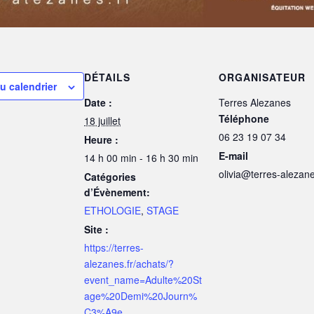
DÉTAILS
ORGANISATEUR
u calendrier
Date :
Terres Alezanes
Téléphone
18 juillet
06 23 19 07 34
Heure :
E-mail
14 h 00 min - 16 h 30 min
olivia@terres-alezane
Catégories
d’Évènement:
ETHOLOGIE
,
STAGE
Site :
https://terres-
alezanes.fr/achats/?
event_name=Adulte%20St
age%20Demi%20Journ%
C3%A9e