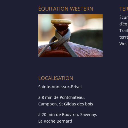
ÉQUITATION WESTERN
TE
Écur
d’éq
Trai
terr
West
LOCALISATION
Sainte-Anne-sur-Brivet
à 8 min de Pontchâteau,
Campbon, St Gildas des bois
à 20 min de Bouvron, Savenay,
La Roche Bernard