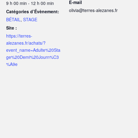
E-mail
9 h 00 min - 12 h 00 min
olivia@terres-alezanes.fr
Catégories d’Évènement:
BÉTAIL
,
STAGE
Site :
https://terres-
alezanes.fr/achats/?
event_name=Adulte%20Sta
ge%20Demi%20Journ%C3
%A9e