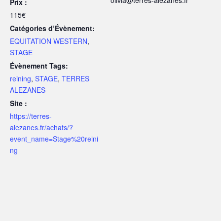
olivia@terres-alezanes.fr
Prix :
115€
Catégories d’Évènement:
EQUITATION WESTERN
,
STAGE
Évènement Tags:
reining
,
STAGE
,
TERRES
ALEZANES
Site :
https://terres-
alezanes.fr/achats/?
event_name=Stage%20reini
ng