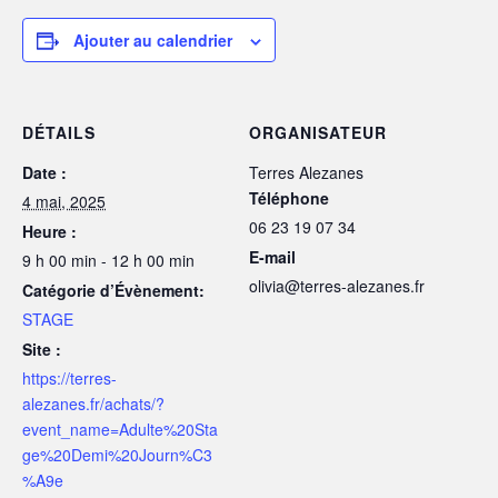
Ajouter au calendrier
DÉTAILS
ORGANISATEUR
Date :
Terres Alezanes
Téléphone
4 mai, 2025
06 23 19 07 34
Heure :
E-mail
9 h 00 min - 12 h 00 min
olivia@terres-alezanes.fr
Catégorie d’Évènement:
STAGE
Site :
https://terres-
alezanes.fr/achats/?
event_name=Adulte%20Sta
ge%20Demi%20Journ%C3
%A9e