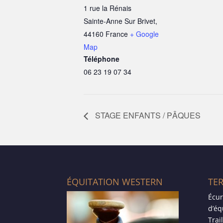
1 rue la Rénais
Sainte-Anne Sur Brivet
,
44160
France
+ Google
Map
Téléphone
06 23 19 07 34
STAGE ENFANTS / PÂQUES
ÉQUITATION WESTERN
TE
Écur
d’éq
Trai