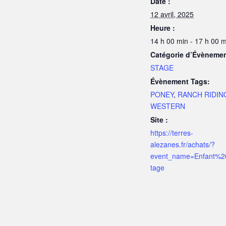
Date :
12 avril, 2025
Heure :
14 h 00 min - 17 h 00 m
Catégorie d’Évènemen
STAGE
Évènement Tags:
PONEY
,
RANCH RIDIN
WESTERN
Site :
https://terres-
alezanes.fr/achats/?
event_name=Enfant%2
tage