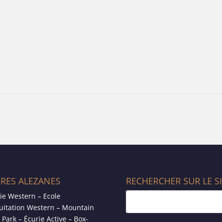
RRES ALEZANES
RECHERCHER SUR LE S
ie Western – Ecole
uitation Western – Mountain
l Park – Écurie Active – Box-