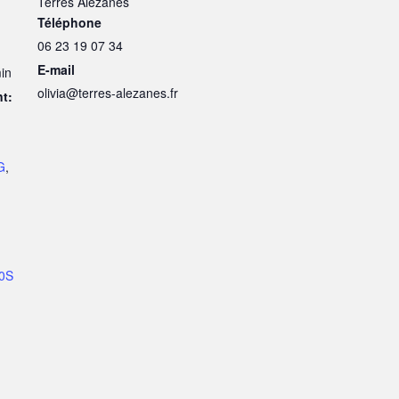
Terres Alezanes
Téléphone
06 23 19 07 34
E-mail
in
olivia@terres-alezanes.fr
t:
G
,
0S