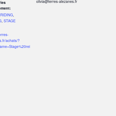
olivia@terres-alezanes.fr
ies
ement:
RIDING
,
G
,
STAGE
erres-
.fr/achats/?
name=Stage%20rei