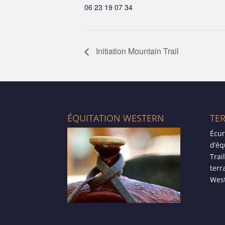
06 23 19 07 34
Initiation Mountain Trail
ÉQUITATION WESTERN
TE
Écur
d’éq
Trai
terr
West