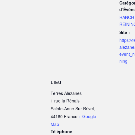
Catégor
d’Évèn
RANCH 
REININ
Site :
https://t
alezanes
event_
ning
LIEU
Terres Alezanes
1 rue la Rénais
Sainte-Anne Sur Brivet
,
44160
France
+ Google
Map
Téléphone