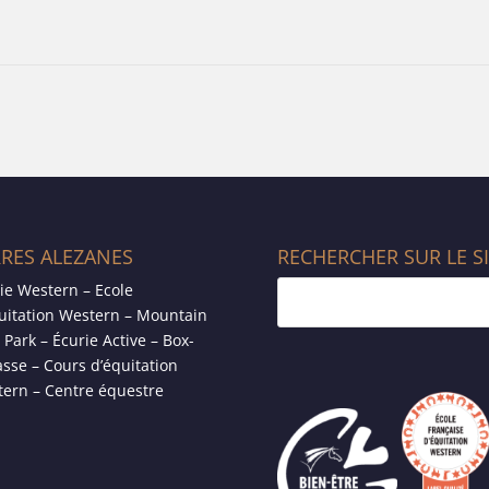
RRES ALEZANES
RECHERCHER SUR LE S
ie Western – Ecole
uitation Western – Mountain
l Park – Écurie Active – Box-
asse – Cours d’équitation
ern – Centre équestre