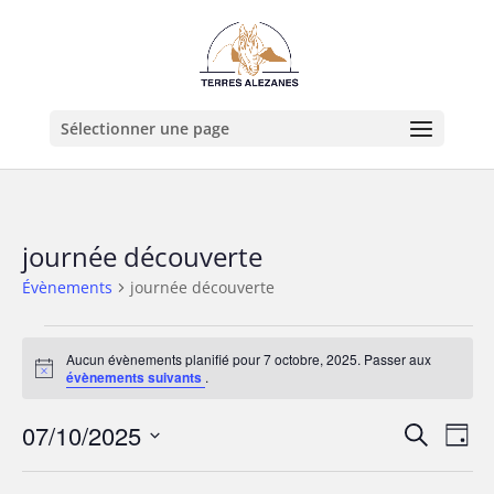
Sélectionner une page
journée découverte
Évènements
journée découverte
Évènements
for
Aucun évènements planifié pour 7 octobre, 2025. Passer aux
Notice
évènements suivants
.
7
octobre,
Recher
Nav
07/10/2025
Recherche
Jour
2025
de
et
Sélectionnez
vue
naviga
une