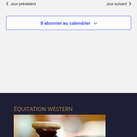
Év
Jour précédent
Jour suivant
de
date.
vues
Évène
S’abonner au calendrier
ÉQUITATION WESTERN