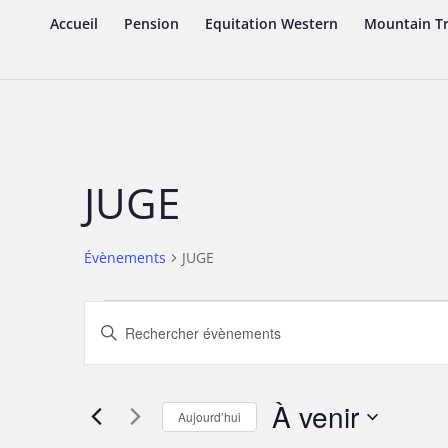
Accueil
Pension
Equitation Western
Mountain Tr
JUGE
Évènements
JUGE
Évènements
Recherche
Saisir
et
mot-
navigation
clé.
de
Rechercher
À venir
vues
Évènements
Aujourd’hui
Évènements
par
Sélectionnez