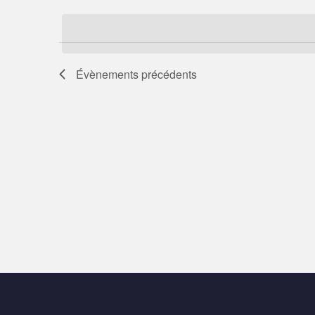
mot-
une
clé.
date.
Évènements
précédents