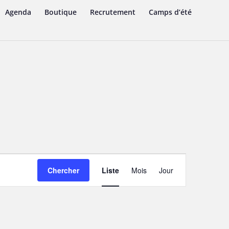
Agenda
Boutique
Recrutement
Camps d’été
Navigation
de
Chercher
Liste
Mois
Jour
vues
Évènement