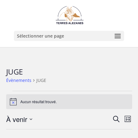
Sélectionner une page
JUGE
Évènements
JUGE
Évènements
Aucun résultat trouvé.
Notice
Recher
Nav
À venir
Recherche
Liste
de
et
Sélectionnez
vue
naviga
une