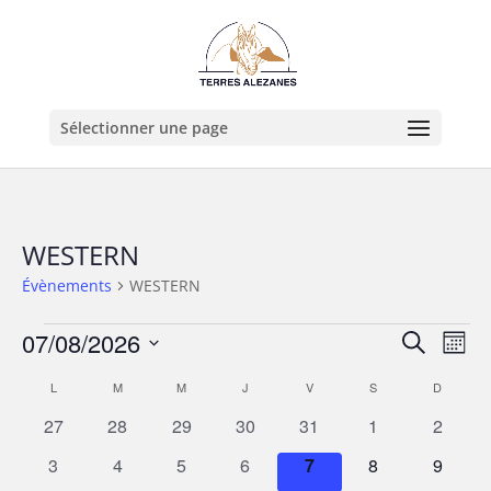
Sélectionner une page
WESTERN
Évènements
WESTERN
Évènements
Recher
Nav
07/08/2026
Recherche
Mois
de
et
Sélectionnez
vue
Calendrier
naviga
L
LUNDI
M
MARDI
M
MERCREDI
J
JEUDI
V
VENDREDI
S
SAMEDI
D
DIMANC
une
Év
de
de
date.
0
0
0
0
0
0
0
27
28
29
30
31
1
2
Évènements
vues
évènements
évènements
évènements
évènements
évènements
évènements
évènem
0
0
0
0
0
0
0
3
4
5
6
7
8
9
Évène
évènements
évènements
évènements
évènements
évènements
évènements
évènem