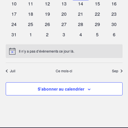
0
0
0
0
0
0
0
10
11
12
13
14
15
16
évènements
évènements
évènements
évènements
évènements
évènements
évènem
0
0
0
0
0
0
0
17
18
19
20
21
22
23
évènements
évènements
évènements
évènements
évènements
évènements
évènem
0
0
0
0
0
0
0
24
25
26
27
28
29
30
évènements
évènements
évènements
évènements
évènements
évènements
évènem
0
0
0
0
0
0
0
31
1
2
3
4
5
6
évènements
évènements
évènements
évènements
évènements
évènements
évènem
Il n’y a pas d’évènements ce jour là.
Notice
Juil
Ce mois-ci
Sep
S’abonner au calendrier