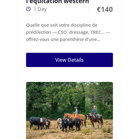
l'équitation western
€
140
1 Day
Quelle que soit votre discipline de
prédilection — CSO, dressage, TREC… —
offrez-vous une parenthèse d’une
journée pour découvrir les...
View Details