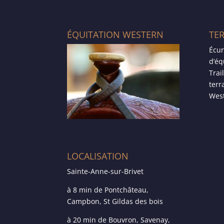
ÉQUITATION WESTERN
TE
Écur
d’éq
Trai
terr
West
LOCALISATION
Sainte-Anne-sur-Brivet
à 8 min de Pontchâteau,
Campbon, St Gildas des bois
à 20 min de Bouvron, Savenay,