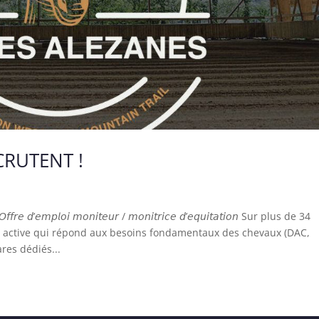
CRUTENT !
𝘖𝘧𝘧𝘳𝘦 𝘥’𝘦𝘮𝘱𝘭𝘰𝘪 𝘮𝘰𝘯𝘪𝘵𝘦𝘶𝘳 / 𝘮𝘰𝘯𝘪𝘵𝘳𝘪𝘤𝘦 𝘥’𝘦𝘲𝘶𝘪𝘵𝘢𝘵𝘪𝘰𝘯 Sur plus de 34
 active qui répond aux besoins fondamentaux des chevaux (DAC,
ares dédiés...