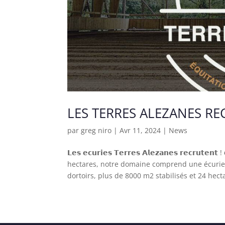
LES TERRES ALEZANES RE
par
greg niro
|
Avr 11, 2024
|
News
𝗟𝗲𝘀 𝗲𝗰𝘂𝗿𝗶𝗲𝘀 𝗧𝗲𝗿𝗿𝗲𝘀 𝗔𝗹𝗲𝘇𝗮𝗻𝗲𝘀 𝗿𝗲𝗰𝗿𝘂𝘁𝗲𝗻𝘁 ! 
hectares, notre domaine comprend une écurie
dortoirs, plus de 8000 m2 stabilisés et 24 hect