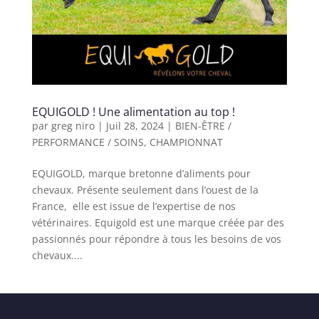
EQUIGOLD ! Une alimentation au top !
par
greg niro
|
Juil 28, 2024
|
BIEN-ÊTRE /
PERFORMANCE / SOINS
,
CHAMPIONNAT
EQUIGOLD, marque bretonne d’aliments pour
chevaux. Présente seulement dans l’ouest de la
France, elle est issue de l’expertise de nos
vétérinaires. Equigold est une marque créée par des
passionnés pour répondre à tous les besoins de vos
chevaux....